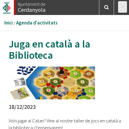
Vés
Ajuntament de
Cerdanyola
al
contingut
Esteu
Inici
/
Agenda d'activitats
aquí
Juga en català a la
Biblioteca
18/12/2023
Vols jugar al Catan? Vine al nostre taller de jocs en català a
la biblioteca i t'ensenyarem!