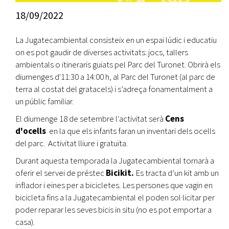
18/09/2022
La Jugatecambiental consisteix en un espai lúdic i educatiu
on es pot gaudir de diverses activitats: jocs, tallers
ambientals o itineraris guiats pel Parc del Turonet. Obrirà els
diumenges d'11:30 a 14:00 h, al Parc del Turonet (al parc de
terra al costat del gratacels) i s’adreça fonamentalment a
un públic familiar.
El diumenge 18 de setembre l'activitat serà
Cens
d'ocells
en la que els infants faran un inventari dels ocells
del parc. Activitat lliure i gratuïta.
Durant aquesta temporada la Jugatecambiental tornarà a
oferir el servei de préstec
Bicikit.
Es tracta d’un kit amb un
inflador i eines per a bicicletes. Les persones que vagin en
bicicleta fins a la Jugatecambiental el poden sol·licitar per
poder reparar les seves bicis in situ (no es pot emportar a
casa).