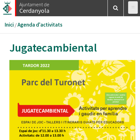
Vés
Ajuntament de
Cerdanyola
al
contingut
Esteu
Inici
/
Agenda d'activitats
aquí
Jugatecambiental