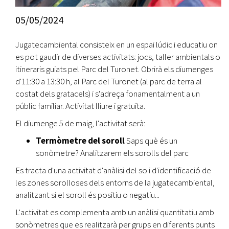
05/05/2024
Jugatecambiental consisteix en un espai lúdic i educatiu on
es pot gaudir de diverses activitats: jocs, taller ambientals o
itineraris guiats pel Parc del Turonet. Obrirà els diumenges
d'11:30 a 13:30 h, al Parc del Turonet (al parc de terra al
costat dels gratacels) i s'adreça fonamentalment a un
públic familiar. Activitat lliure i gratuïta.
El diumenge 5 de maig, l'activitat serà:
Termòmetre del soroll
Saps què és un
sonòmetre? Analitzarem els sorolls del parc
Es tracta d'una activitat d'anàlisi del so i d'identificació de
les zones sorolloses dels entorns de la jugatecambiental,
analitzant si el soroll és positiu o negatiu...
L'activitat es complementa amb un anàlisi quantitatiu amb
sonòmetres que es realitzarà per grups en diferents punts