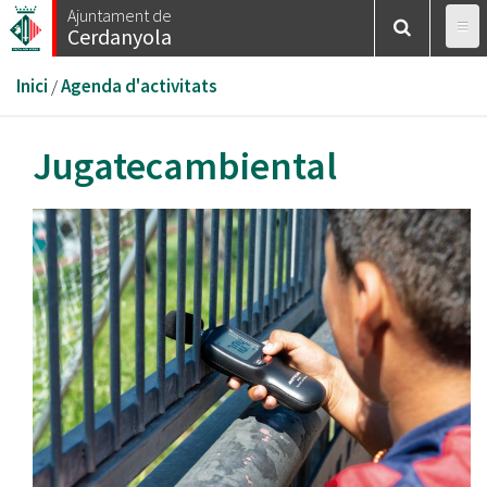
Vés
Ajuntament de
Cerdanyola
al
contingut
Esteu
Inici
/
Agenda d'activitats
aquí
Jugatecambiental