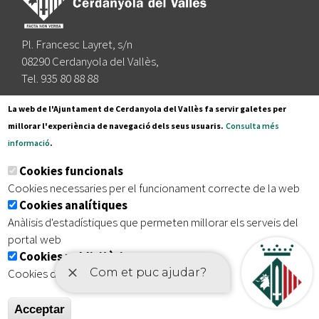
Pl. Francesc Layret, s/n
08290 Cerdanyola del Vallès,
Tel. 935 80 88 88
Segueix-nos a:
La web de l'Ajuntament de Cerdanyola del Vallès fa servir galetes per
millorar l'experiència de navegació dels seus usuaris.
Consulta més
informació
.
Subscriu-te al nostre butlletí
Cookies funcionals
Cookies necessaries per el funcionament correcte de la web
Cookies analítiques
|
|
|
Inici
Avís legal
Protecció de dades
Mapa del lloc
Anàlisis d'estadístiques que permeten millorar els serveis del
|
Accessibilitat
portal web
Cookies publicitàries
Cookies de tercers amb finalitat publicitària
Acceptar