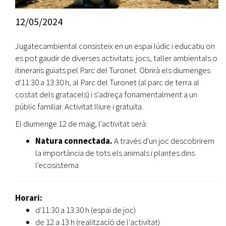
12/05/2024
Jugatecambiental consisteix en un espai lúdic i educatiu on
es pot gaudir de diverses activitats: jocs, taller ambientals o
itineraris guiats pel Parc del Turonet. Obrirà els diumenges
d'11:30 a 13:30 h, al Parc del Turonet (al parc de terra al
costat dels gratacels) i s'adreça fonamentalment a un
públic familiar. Activitat lliure i gratuïta.
El diumenge 12 de maig, l'activitat serà:
Natura connectada.
A través d'un joc descobrirem
la importància de tots els animals i plantes dins
l'ecosistema
Horari:
d'11:30 a 13:30 h (espai de joc)
de 12 a 13 h (realització de l'activitat)