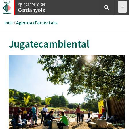
Vés
Ajuntament de
Cerdanyola
al
contingut
Esteu
Inici
/
Agenda d'activitats
aquí
Jugatecambiental