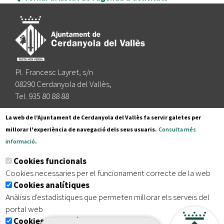
Pl. Francesc Layret, s/n
08290 Cerdanyola del Vallès,
Tel. 935 80 88 88
Segueix-nos a:
La web de l'Ajuntament de Cerdanyola del Vallès fa servir galetes per
millorar l'experiència de navegació dels seus usuaris.
Consulta més
informació
.
Subscriu-te al nostre butlletí
Cookies funcionals
Cookies necessaries per el funcionament correcte de la web
Cookies analítiques
|
|
|
Inici
Avís legal
Protecció de dades
Mapa del lloc
Anàlisis d'estadístiques que permeten millorar els serveis del
|
Accessibilitat
portal web
Cookies publicitàries