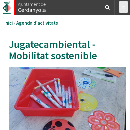
Vés
Ajuntament de
Cerdanyola
al
contingut
Esteu
Inici
/
Agenda d'activitats
aquí
Jugatecambiental -
Mobilitat sostenible