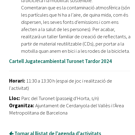
la bicicleta i la mobilitat sostenible.
Comentaran que es la contaminació atmosfèrica (són
les partícules que hi ha a l’aire, de quina mida, com és
dispersen, les seves fonts d’emissions i com ens
afecten a la salut de les persones). Per acabar,
realitzarà un taller familiar de creació de reflectants, a
partir de material reutilitzable (CDs), per portar a la
motxilla quan anem en bici i a les rodes de la bicicleta.
Cartell Jugatecambiental Turonet Tardor 2024
Horari:
11:30 a 13:30 h (espai de joc i realització de
l'activitat)
​Lloc:
Parc del Turonet (passeig d'Horta, s/n)
Organitza:
Ajuntament de Cerdanyola del Vallès i l'Àrea
Metropolitana de Barcelona
Tornar al llistat de l'agenda d'activitats