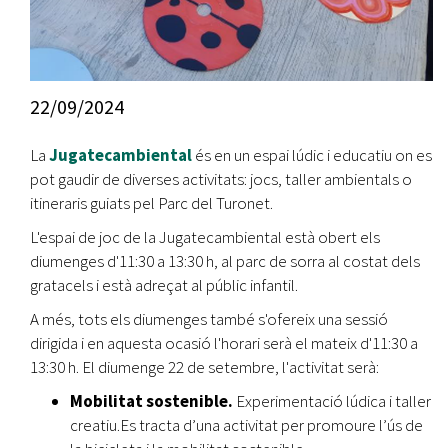
22/09/2024
La
Jugatecambiental
és en un espai lúdic i educatiu on es
pot gaudir de diverses activitats: jocs, taller ambientals o
itineraris guiats pel Parc del Turonet.
L'espai de joc de la Jugatecambiental està obert els
diumenges d'11:30 a 13:30 h, al parc de sorra al costat dels
gratacels i està adreçat al públic infantil.
A més, tots els diumenges també s'ofereix una sessió
dirigida i en aquesta ocasió l'horari serà el mateix d'11:30 a
13:30 h. El diumenge 22 de setembre, l'activitat serà:
Mobilitat sostenible.
Experimentació lúdica i taller
creatiu.Es tracta d’una activitat per promoure l’ús de