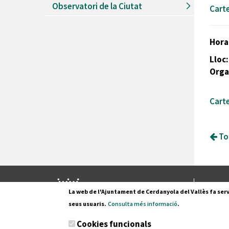
Observatori de la Ciutat
Cart
Hora
Lloc
Orga
Cart
Tor
Pl. Fran
La web de l'Ajuntament de Cerdanyola del Vallès fa serv
08290 C
seus usuaris.
Consulta més informació
.
Tel. 935
Cookies funcionals