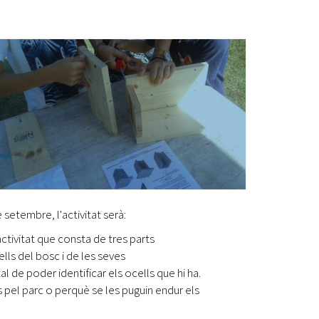
Ètica i Integritat
Entitats
Retiment de Comptes
Equipaments
Accés a Informació Pública
Mercats Municipals
Dades Obertes
Webs Municipals
Catàleg de Serveis i Tràmits
 setembre, l'activitat serà:
activitat que consta de tres parts
lls del bosc i de les seves
 de poder identificar els ocells que hi ha.
es pel parc o perquè se les puguin endur els