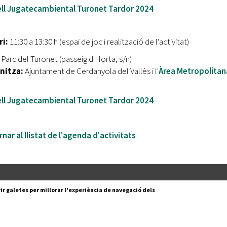
ell Jugatecambiental Turonet Tardor 2024
ri:
11:30 a 13:30 h (espai de joc i realització de l'activitat)
:
Parc del Turonet (passeig d'Horta, s/n)
nitza:
Ajuntament de Cerdanyola del Vallès i l'
Àrea Metropolitan
ell Jugatecambiental Turonet Tardor 2024
nar al llistat de l'agenda d'activitats
Segueix-nos a:
cesc Layret, s/n
ir galetes per millorar l'experiència de navegació dels
erdanyola del Vallès,
 80 88 88