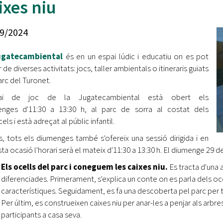
ixes niu
Oberta la convocatòria d'Ajuts per a l'autoocupació
jove 2026
9/2024
Cerdanyola opta a més de 5 milions d'euros del Pla de
Barris per transformar les Fontetes, Quatre Cantons i
ugatecambiental
és en un espai lúdic i educatiu on es pot
l'entorn de l'avinguda Catalunya
 de diverses activitats: jocs, taller ambientals o itineraris guiats
arc del Turonet.
El FIT presenta el cartell de la seva 16a edició i dona el
tret de sortida al festival
pai de joc de la Jugatecambiental està obert els
nges d'11:30 a 13:30 h, al parc de sorra al costat dels
L’Ajuntament reparteix ulleres gratuïtes per veure
els i està adreçat al públic infantil.
l'eclipsi solar
, tots els diumenges també s'ofereix una sessió dirigida i en
ta ocasió l'horari serà el mateix d'11:30 a 13:30 h. El diumenge 29 de
Els ocells del parc i coneguem les caixes niu.
Es tracta d'una 
diferenciades. Primerament, s'explica un conte on es parla dels oce
característiques. Seguidament, es fa una descoberta pel parc per tal
Per últim, es construeixen caixes niu per anar-les a penjar als arbr
participants a casa seva.