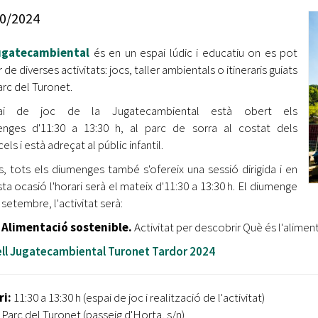
Oberta la convocatòria d'Ajuts per a l'autoocupació
0/2024
jove 2026
ugatecambiental
és en un espai lúdic i educatiu on es pot
Cerdanyola opta a més de 5 milions d'euros del Pla de
Barris per transformar les Fontetes, Quatre Cantons i
 de diverses activitats: jocs, taller ambientals o itineraris guiats
l'entorn de l'avinguda Catalunya
arc del Turonet.
pai de joc de la Jugatecambiental està obert els
El FIT presenta el cartell de la seva 16a edició i dona el
nges d'11:30 a 13:30 h, al parc de sorra al costat dels
tret de sortida al festival
els i està adreçat al públic infantil.
L’Ajuntament reparteix ulleres gratuïtes per veure
, tots els diumenges també s'ofereix una sessió dirigida i en
l'eclipsi solar
ta ocasió l'horari serà el mateix d'11:30 a 13:30 h. El diumenge
setembre, l'activitat serà:
Alimentació sostenible.
Activitat per descobrir
Què és l'alimen
ell Jugatecambiental Turonet Tardor 2024
ri:
11:30 a 13:30 h (espai de joc i realització de l'activitat)
Parc del Turonet (passeig d'Horta, s/n)