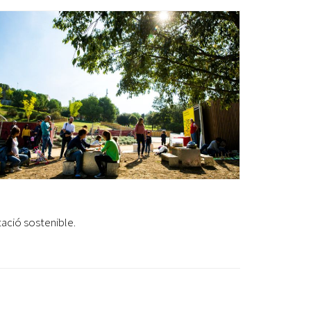
Ètica i Integritat
Entitats
Retiment de Comptes
Equipaments
Accés a Informació Pública
Mercats Municipals
Dades Obertes
Webs Municipals
Catàleg de Serveis i Tràmits
tació sostenible.