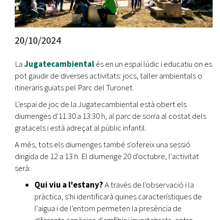
20/10/2024
La
Jugatecambiental
és en un espai lúdic i educatiu on es
pot gaudir de diverses activitats: jocs, taller ambientals o
itineraris guiats pel Parc del Turonet.
L'espai de joc de la Jugatecambiental està obert els
diumenges d'11:30 a 13:30 h, al parc de sorra al costat dels
gratacels i està adreçat al públic infantil.
A més, tots els diumenges també s'ofereix una sessió
dirigida de 12 a 13 h. El diumenge 20 d'octubre, l'activitat
serà:
Qui viu a l'estany?
A través de l'observació i la
pràctica, s'hi identificarà quines característiques de
l'aigua i de l'entorn permeten la presència de
diferents espècies d'amfibis i invertebrats, entre