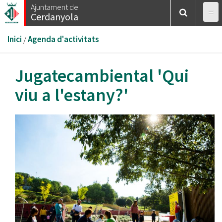
Vés
Ajuntament de
Cerdanyola
al
contingut
Esteu
Inici
/
Agenda d'activitats
aquí
Jugatecambiental 'Qui
viu a l'estany?'