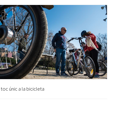
Ètica i Integritat
Entitats
Retiment de Comptes
Equipaments
Accés a Informació Pública
Mercats Municipals
Dades Obertes
Webs Municipals
Catàleg de Serveis i Tràmits
toc únic a la bicicleta