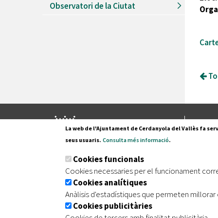
Observatori de la Ciutat
Orga
Cart
Tor
Pl. Fran
La web de l'Ajuntament de Cerdanyola del Vallès fa serv
08290 C
seus usuaris.
Consulta més informació
.
Tel. 935
Cookies funcionals
Cookies necessaries per el funcionament corr
Cookies analítiques
|
|
|
Inici
Avís legal
Protecció de dades
Mapa de
Anàlisis d'estadístiques que permeten millorar 
Cookies publicitàries
Cookies de tercers amb finalitat publicitària