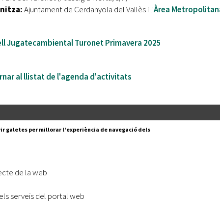
nitza:
Ajuntament de Cerdanyola del Vallès i l'
Àrea Metropolitan
ell Jugatecambiental Turonet Primavera 2025
nar al llistat de l'agenda d'activitats
Segueix-nos a:
cesc Layret, s/n
ir galetes per millorar l'experiència de navegació dels
erdanyola del Vallès,
 80 88 88
Subscriu-te al nostre butll
ecte de la web
|
l lloc
Accessibilitat
els serveis del portal web