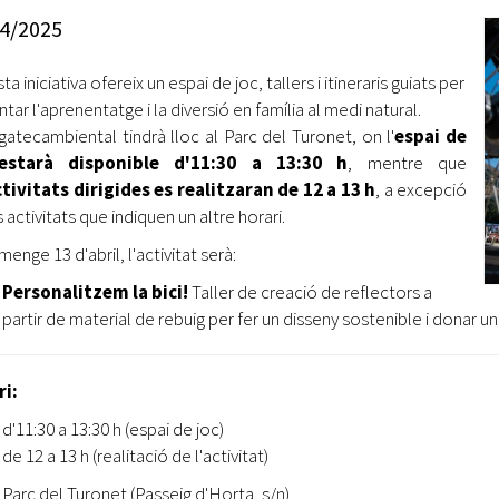
Oberta la convocatòria d'Ajuts per a l'autoocupació
4/2025
jove 2026
a iniciativa ofereix un espai de joc, tallers i itineraris guiats per
Cerdanyola opta a més de 5 milions d'euros del Pla de
Barris per transformar les Fontetes, Quatre Cantons i
ar l'aprenentatge i la diversió en família al medi natural.
l'entorn de l'avinguda Catalunya
gatecambiental tindrà lloc al Parc del Turonet, on l'
espai de
estarà disponible d'11:30 a 13:30 h
, mentre que
El FIT presenta el cartell de la seva 16a edició i dona el
tivitats dirigides es realitzaran de 12 a 13 h
, a excepció
tret de sortida al festival
 activitats que indiquen un altre horari.
L’Ajuntament reparteix ulleres gratuïtes per veure
menge 13 d'abril, l'activitat serà:
l'eclipsi solar
Personalitzem la bici!
Taller de creació de reflectors a
partir de material de rebuig per fer un disseny sostenible i donar un 
ri:
d'11:30 a 13:30 h (espai de joc)
de 12 a 13 h (realitació de l'activitat)
Parc del Turonet (Passeig d'Horta, s/n)