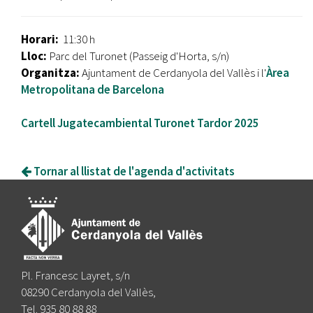
Horari:
11:30 h
Lloc:
Parc del Turonet (Passeig d'Horta, s/n)
Organitza:
Ajuntament de Cerdanyola del Vallès i l'
Àrea
Metropolitana de Barcelona
Cartell Jugatecambiental Turonet Tardor 2025
Tornar al llistat de l'agenda d'activitats
Pl. Francesc Layret, s/n
08290 Cerdanyola del Vallès,
Tel. 935 80 88 88