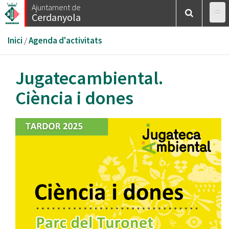
Vés
Ajuntament de
Cerdanyola
al
contingut
Esteu
Inici
/
Agenda d'activitats
aquí
Jugatecambiental.
Ciència i dones