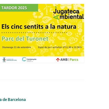
Ètica i Integritat
Entitats
Retiment de Comptes
Equipaments
Accés a Informació Pública
Mercats Municipals
Dades Obertes
Webs Municipals
Catàleg de Serveis i Tràmits
a de Barcelona