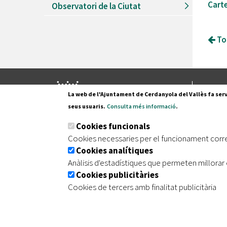
Cart
Observatori de la Ciutat
Tor
Pl. Fran
La web de l'Ajuntament de Cerdanyola del Vallès fa serv
08290 C
seus usuaris.
Consulta més informació
.
Tel. 935
Cookies funcionals
Cookies necessaries per el funcionament corr
Cookies analítiques
|
|
|
Inici
Avís legal
Protecció de dades
Mapa de
Anàlisis d'estadístiques que permeten millorar 
Cookies publicitàries
Cookies de tercers amb finalitat publicitària