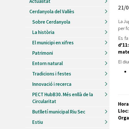
Actualitat
Recursos Humans
21/0
Cerdanyola del Vallès
Del
26/06/2026
al
30/08/2026
Patis oberts temporada d'estiu
La Jug
Sobre Cerdanyola
per fo
Del
13/06/2026
al
08/09/2026
La història
Piscines d'estiu a Cerdanyola
Es fa
El municipi en xifres
Del
01/06/2026
al
30/09/2026
d'11
Refugis climàtics a Cerdanyola
matei
Patrimoni
Del
22/05/2026
al
06/09/2026
El di
Entorn natural
Jocs d'aigua del Parc Cordelles
Tradicions i festes
Del
01/07/2024
al
31/08/2026
Decorem! Conte 'La truita de nabius'
Innovació i recerca
PECT HubB30. Més enllà de la
Circularitat
Hora
Lloc:
Butlletí municipal Riu Sec
Orga
Estiu