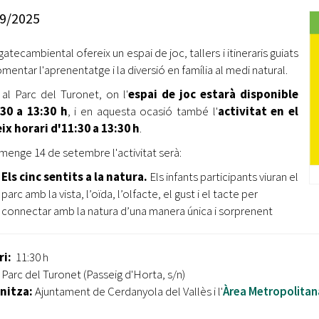
Oberta la convocatòria d'Ajuts per a l'autoocupació
9/2025
jove 2026
atecambiental ofereix un espai de joc, tallers i itineraris guiats
Cerdanyola opta a més de 5 milions d'euros del Pla de
Barris per transformar les Fontetes, Quatre Cantons i
mentar l'aprenentatge i la diversió en família al medi natural.
l'entorn de l'avinguda Catalunya
 al Parc del Turonet, on l'
espai de joc estarà disponible
:30 a 13:30 h
, i en aquesta ocasió també l'
activitat en el
El FIT presenta el cartell de la seva 16a edició i dona el
x horari d'11:30 a 13:30 h
.
tret de sortida al festival
umenge 14 de setembre l'activitat serà:
L’Ajuntament reparteix ulleres gratuïtes per veure
l'eclipsi solar
Els cinc sentits a la natura.
Els infants participants viuran el
parc amb la vista, l’oïda, l’olfacte, el gust i el tacte per
connectar amb la natura d’una manera única i sorprenent
ri:
11:30 h
Parc del Turonet (Passeig d'Horta, s/n)
nitza:
Ajuntament de Cerdanyola del Vallès i l'
Àrea Metropolitan