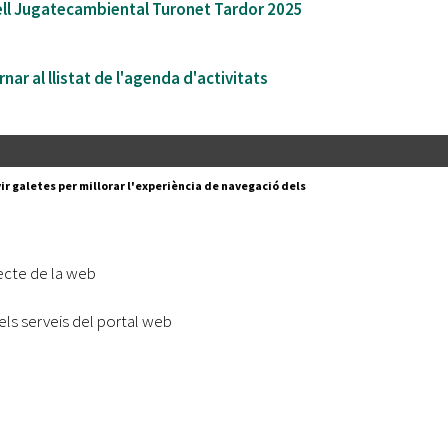
ell Jugatecambiental Turonet Tardor 2025
nar al llistat de l'agenda d'activitats
Segueix-nos a:
cesc Layret, s/n
ir galetes per millorar l'experiència de navegació dels
erdanyola del Vallès,
 80 88 88
Subscriu-te al nostre butll
ecte de la web
|
l lloc
Accessibilitat
els serveis del portal web