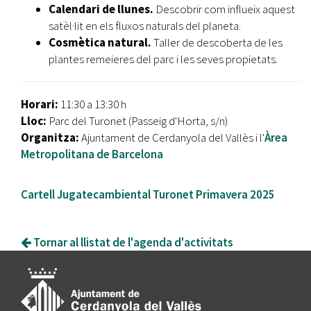
Calendari de llunes.
Descobrir com influeix aquest
satèl·lit en els fluxos naturals del planeta.
Cosmètica natural.
Taller de descoberta de les
plantes remeieres del parc i les seves propietats.
Horari:
11:30 a 13:30 h
Lloc:
Parc del Turonet (Passeig d'Horta, s/n)
Organitza:
Ajuntament de Cerdanyola del Vallès i l'
Àrea
Metropolitana de Barcelona
Cartell Jugatecambiental Turonet Primavera 2025
Tornar al llistat de l'agenda d'activitats