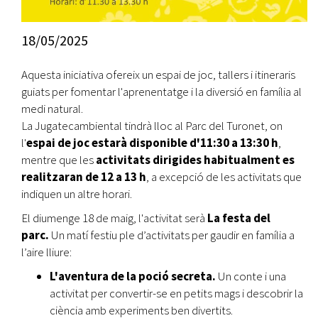
18/05/2025
Aquesta iniciativa ofereix un espai de joc, tallers i itineraris
guiats per fomentar l'aprenentatge i la diversió en família al
medi natural.
La Jugatecambiental tindrà lloc al Parc del Turonet, on
l'
espai de joc estarà disponible d'11:30 a 13:30 h
,
mentre que les
activitats dirigides habitualment es
realitzaran de 12 a 13 h
, a excepció de les activitats que
indiquen un altre horari.
El diumenge 18 de maig, l'activitat serà
La festa del
parc.
Un matí festiu ple d’activitats per gaudir en família a
l’aire lliure:
L'aventura de la poció secreta.
Un conte i una
activitat per convertir-se en petits mags i descobrir la
ciència amb experiments ben divertits.