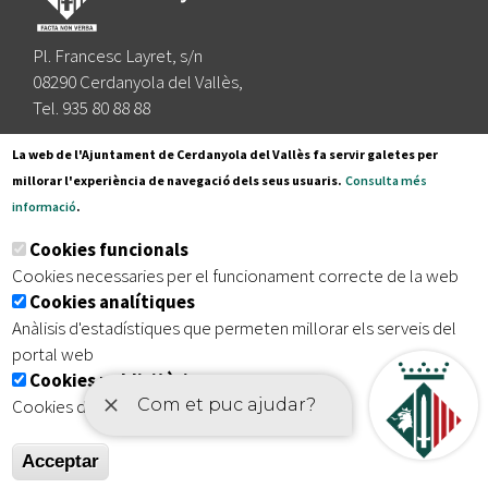
Pl. Francesc Layret, s/n
08290 Cerdanyola del Vallès,
Tel. 935 80 88 88
Segueix-nos a:
La web de l'Ajuntament de Cerdanyola del Vallès fa servir galetes per
millorar l'experiència de navegació dels seus usuaris.
Consulta més
informació
.
Subscriu-te al nostre butlletí
Cookies funcionals
Cookies necessaries per el funcionament correcte de la web
Cookies analítiques
|
|
|
Inici
Avís legal
Protecció de dades
Mapa del lloc
Anàlisis d'estadístiques que permeten millorar els serveis del
|
Accessibilitat
portal web
Cookies publicitàries
Cookies de tercers amb finalitat publicitària
Acceptar