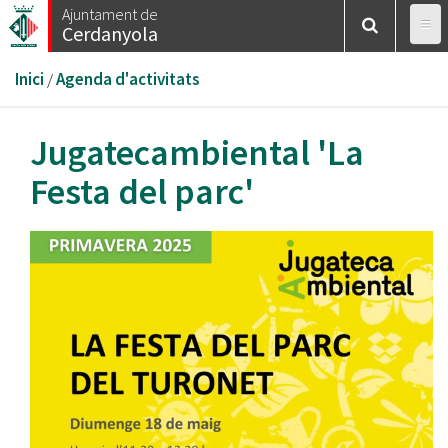
Vés
Ajuntament de
Cerdanyola
al
contingut
Esteu
Inici
/
Agenda d'activitats
aquí
Jugatecambiental 'La
Festa del parc'