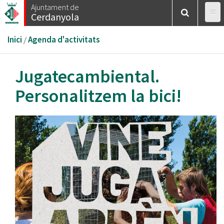
Vés
Ajuntament de
Cerdanyola
al
contingut
Esteu
Inici
/
Agenda d'activitats
aquí
Jugatecambiental.
Personalitzem la bici!