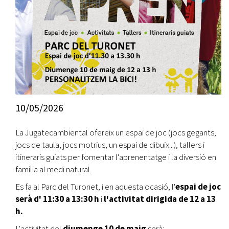
10/05/2026
La Jugatecambiental ofereix un espai de joc (jocs gegants,
jocs de taula, jocs motrius, un espai de dibuix...), tallers i
itineraris guiats per fomentar l'aprenentatge i la diversió en
família al medi natural.
Es fa al Parc del Turonet, i en aquesta ocasió, l'
espai de joc
serà d' 11:30 a 13:30 h
i
l'activitat dirigida de 12 a 13
h.
L'activitat del
diumenge 10 de maig
serà: