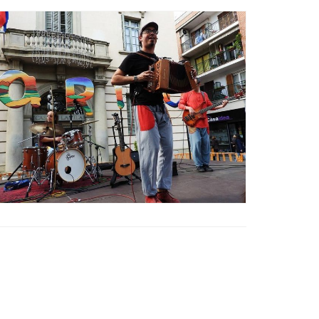
Ètica i Integritat
Entitats
Retiment de Comptes
Equipaments
Accés a Informació Pública
Mercats Municipals
Dades Obertes
Webs Municipals
Catàleg de Serveis i Tràmits