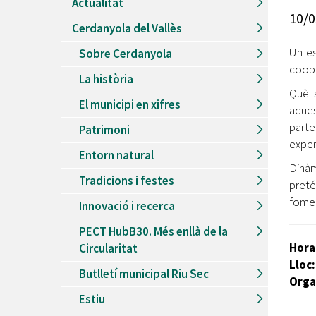
Actualitat
Recursos Humans
10/0
Cerdanyola del Vallès
Del
26/06/2026
al
30/08/2026
Patis oberts temporada d'estiu
Un es
Sobre Cerdanyola
coope
Del
13/06/2026
al
08/09/2026
La història
Piscines d'estiu a Cerdanyola
Què s
El municipi en xifres
Del
01/06/2026
al
30/09/2026
aques
Refugis climàtics a Cerdanyola
parte
Patrimoni
exper
Del
22/05/2026
al
06/09/2026
Entorn natural
Jocs d'aigua del Parc Cordelles
Dinàm
Tradicions i festes
Del
01/07/2024
al
31/08/2026
preté
Decorem! Conte 'La truita de nabius'
fomen
Innovació i recerca
PECT HubB30. Més enllà de la
Hora
Circularitat
Lloc:
Butlletí municipal Riu Sec
Orga
Estiu