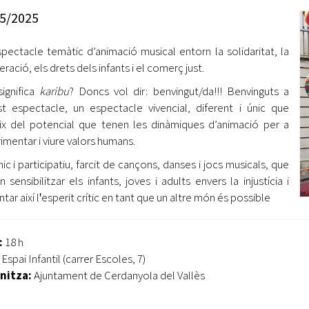
Oberta la convocatòria d'Ajuts per a l'autoocupació
5/2025
jove 2026
pectacle temàtic d’animació musical entorn la solidaritat, la
Cerdanyola opta a més de 5 milions d'euros del Pla de
Barris per transformar les Fontetes, Quatre Cantons i
ració, els drets dels infants i el comerç just.
l'entorn de l'avinguda Catalunya
ignifica
karibu
? Doncs vol dir: benvingut/da!!! Benvinguts a
t espectacle, un espectacle vivencial, diferent i únic que
El FIT presenta el cartell de la seva 16a edició i dona el
ix del potencial que tenen les dinàmiques d’animació per a
tret de sortida al festival
imentar i viure valors humans.
L’Ajuntament reparteix ulleres gratuïtes per veure
ic i participatiu, farcit de cançons, danses i jocs musicals, que
l'eclipsi solar
n sensibilitzar els infants, joves i adults envers la injustícia i
tar així lꞌesperit crític en tant que un altre món és possible
:
18 h
Espai Infantil (carrer Escoles, 7)
nitza:
Ajuntament de Cerdanyola del Vallès