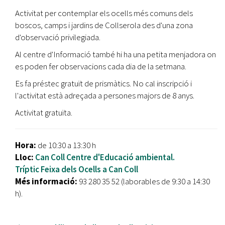
Activitat per contemplar els ocells més comuns dels
boscos, camps i jardins de Collserola des d'una zona
d'observació privilegiada.
Al centre d'Informació també hi ha una petita menjadora on
es poden fer observacions cada dia de la setmana.
Es fa préstec gratuït de prismàtics. No cal inscripció i
l'activitat està adreçada a persones majors de 8 anys.
Activitat gratuïta.
Hora:
de 10:30 a 13:30 h
Lloc:
Can Coll Centre d'Educació ambiental.
Tríptic Feixa dels Ocells a Can Coll
Més informació:
93 280 35 52 (laborables de 9:30 a 14:30
h).