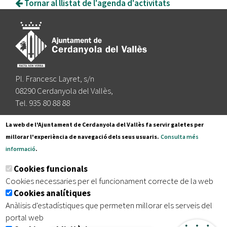
Tornar al llistat de l'agenda d'activitats
Pl. Francesc Layret, s/n
08290 Cerdanyola del Vallès,
Tel. 935 80 88 88
Segueix-nos a:
La web de l'Ajuntament de Cerdanyola del Vallès fa servir galetes per
millorar l'experiència de navegació dels seus usuaris.
Consulta més
informació
.
Subscriu-te al nostre butlletí
Cookies funcionals
Cookies necessaries per el funcionament correcte de la web
Cookies analítiques
|
|
|
Inici
Avís legal
Protecció de dades
Mapa del lloc
Anàlisis d'estadístiques que permeten millorar els serveis del
|
Accessibilitat
portal web