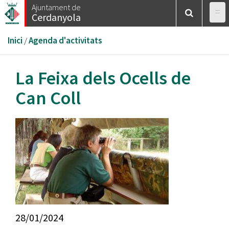
Vés
Ajuntament de
Cerdanyola
al
contingut
Esteu
Inici
/
Agenda d'activitats
aquí
La Feixa dels Ocells de
Can Coll
28/01/2024