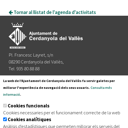
Tornar al llistat de l'agenda d'activitats
Pl. Francesc Layret, s/n
08290 Cerdanyola del Vallès,
Tel. 935 80 88 88
Segueix-nos a:
La web de l'Ajuntament de Cerdanyola del Vallès fa servir galetes per
millorar l'experiència de navegació dels seus usuaris.
Consulta més
informació
.
Subscriu-te al nostre butlletí
Cookies funcionals
Cookies necessaries per el funcionament correcte de la web
Cookies analítiques
|
|
|
Inici
Avís legal
Protecció de dades
Mapa del lloc
Anàlisis d'estadístiques que permeten millorar els serveis del