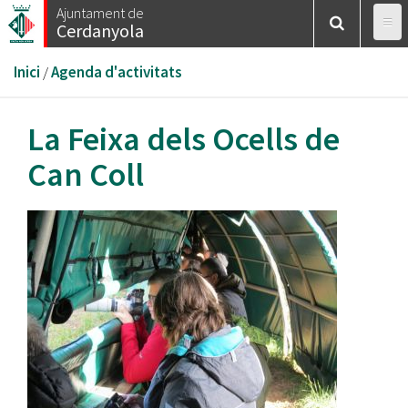
Vés
Ajuntament de
Cerdanyola
al
contingut
Esteu
Inici
/
Agenda d'activitats
aquí
La Feixa dels Ocells de
Can Coll