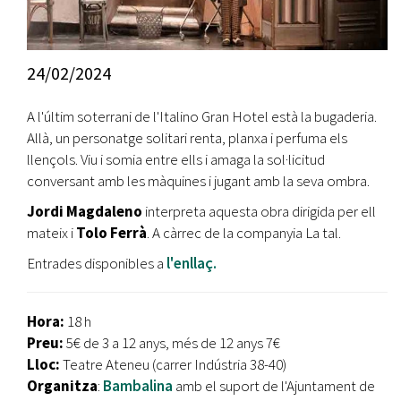
24/02/2024
A l'últim soterrani de l'Italino Gran Hotel està la bugaderia.
Allà, un personatge solitari renta, planxa i perfuma els
llençols. Viu i somia entre ells i amaga la sol·licitud
conversant amb les màquines i jugant amb la seva ombra.
Jordi Magdaleno
interpreta aquesta obra dirigida per ell
mateix i
Tolo Ferrà
. A càrrec de la companyia La tal.
Entrades disponibles a
l'enllaç.
Hora:
18 h
Preu:
5€ de 3 a 12 anys, més de 12 anys 7€
Lloc:
Teatre Ateneu (carrer Indústria 38-40)
Organitza
:
Bambalina
amb el suport de l'Ajuntament de