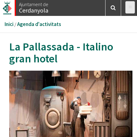
Vés
Ajuntament de
Cerdanyola
al
contingut
Esteu
Inici
/
Agenda d'activitats
aquí
La Pallassada - Italino
gran hotel