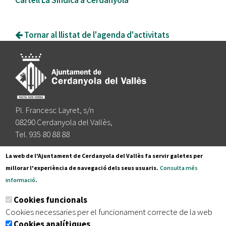
Tornar al llistat de l'agenda d'activitats
Pl. Francesc Layret, s/n
08290 Cerdanyola del Vallès,
Tel. 935 80 88 88
Segueix-nos a:
La web de l'Ajuntament de Cerdanyola del Vallès fa servir galetes per
millorar l'experiència de navegació dels seus usuaris.
Consulta més
informació
.
Subscriu-te al nostre butlletí
Cookies funcionals
Cookies necessaries per el funcionament correcte de la web
Cookies analítiques