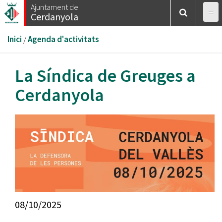
Vés
Ajuntament de
Cerdanyola
al
contingut
Esteu
Inici
/
Agenda d'activitats
aquí
La Síndica de Greuges a
Cerdanyola
08/10/2025