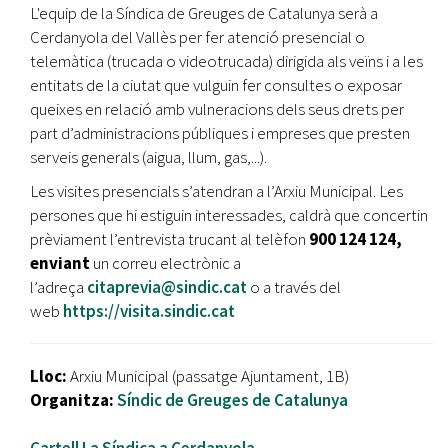
L'equip de la Síndica de Greuges de Catalunya serà a
Cerdanyola del Vallès per fer atenció presencial o
telemàtica (trucada o videotrucada) dirigida als veïns i a les
entitats de la ciutat que vulguin fer consultes o exposar
queixes en relació amb vulneracions dels seus drets per
part d’administracions públiques i empreses que presten
serveis generals (aigua, llum, gas,...).
Les visites presencials s’atendran a l’Arxiu Municipal. Les
persones que hi estiguin interessades, caldrà que concertin
prèviament l’entrevista trucant al telèfon
900 124 124,
enviant
un correu electrònic a
l’adreça
citaprevia@sindic.cat
o a través del
web
https://visita.sindic.cat
Lloc:
Arxiu Municipal (passatge Ajuntament, 1B)
Organitza:
Síndic de Greuges de Catalunya
Cartell La Síndica a Cerdanyola