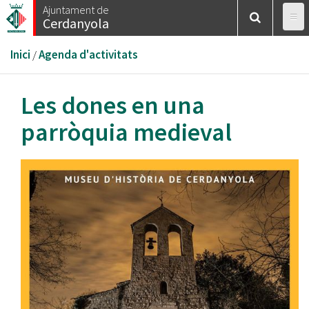
Vés
Ajuntament de
Cerdanyola
al
contingut
Esteu
Inici
/
Agenda d'activitats
aquí
Les dones en una
parròquia medieval