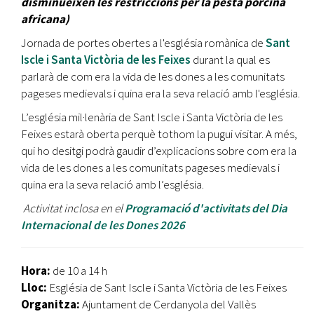
disminueixen les restriccions per la pesta porcina
africana)
Jornada de portes obertes a l'església romànica de
Sant
Iscle i Santa Victòria de les Feixes
durant la qual es
parlarà de com era la vida de les dones a les comunitats
pageses medievals i quina era la seva relació amb l'església.
L’església mil·lenària de Sant Iscle i Santa Victòria de les
Feixes estarà oberta perquè tothom la pugui visitar. A més,
qui ho desitgi podrà gaudir d’explicacions sobre com era la
vida de les dones a les comunitats pageses medievals i
quina era la seva relació amb l’església.
Activitat inclosa en el ​
Programació d'activitats del Dia
Internacional de les Dones 2026
Hora:
de 10 a 14 h
Lloc:
Església de Sant Iscle i Santa Victòria de les Feixes
Organitza:
Ajuntament de Cerdanyola del Vallès