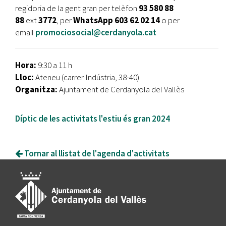
regidoria de la gent gran per telèfon
93 580 88
88
ext
3772
,
per
WhatsApp 603 62 02 14
o per
email
promociosocial@cerdanyola.cat
Hora:
9:30 a 11 h
Lloc:
Ateneu (carrer Indústria, 38-40)
Organitza:
Ajuntament de Cerdanyola del Vallès
Díptic de les activitats l'estiu és gran 2024
Tornar al llistat de l'agenda d'activitats