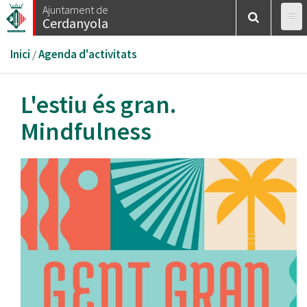
Vés
Ajuntament de
Cerdanyola
al
contingut
Esteu
Inici
/
Agenda d'activitats
aquí
L'estiu és gran.
Mindfulness