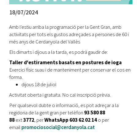
18/07/2024
Amb l'estiu arriba la programació per la Gent Gran, amb
activitats per tots els gustos adreçades a persones de 60 i
més anys de Cerdanyola del Vallès
Els dimarts i dijous a la tarda, es podrà gaudir de:
Taller d'estiraments basats en postures de ioga
Exercici físic suau i de manteniment per conservar el cos en
forma.
dijous 18 de juliol
Activitat oberta i gratuïta. No cal inscripció prèvia.
Per qualsevol dubte o informació, es pot adreçar a la
regidoria de la gent gran per telèfon
93 580 88
88
ext
3772
,
per
WhatsApp 603 62 02 14
o per
email
promociosocial@cerdanyola.cat