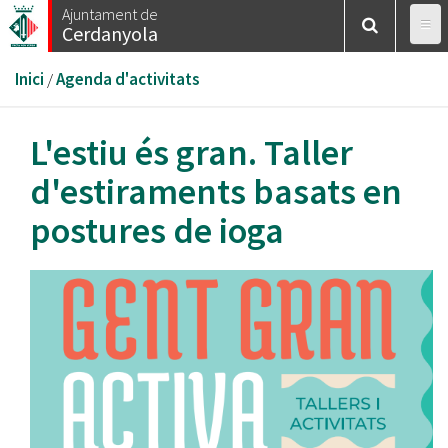
Vés
Ajuntament de
Cerdanyola
al
contingut
Esteu
Inici
/
Agenda d'activitats
aquí
L'estiu és gran. Taller
d'estiraments basats en
postures de ioga