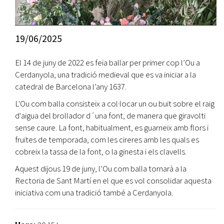
19/06/2025
El 14 de juny de 2022 es feia ballar per primer cop l’Ou a
Cerdanyola, una tradició medieval que es va iniciar a la
catedral de Barcelona l’any 1637.
L'Ou com balla consisteix a col·locar un ou buit sobre el raig
d'aigua del brollador d´una font, de manera que giravolti
sense caure. La font, habitualment, es guarneix amb flors i
fruites de temporada, com les cireres amb les quals es
cobreix la tassa de la font, o la ginesta i els clavells.
Aquest dijous 19 de juny, l’Ou com balla tornarà a la
Rectoria de Sant Martí en el que es vol consolidar aquesta
iniciativa com una tradició també a Cerdanyola.