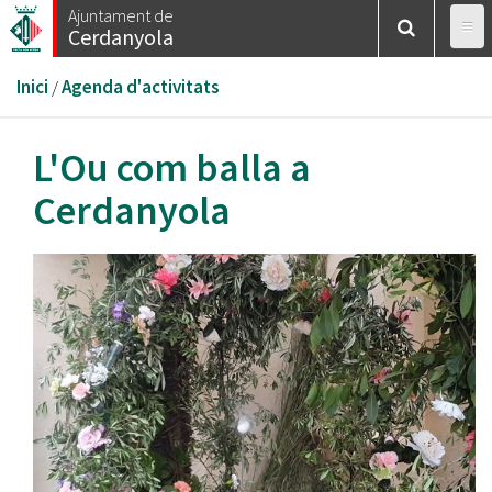
Vés
Ajuntament de
Cerdanyola
al
contingut
Esteu
Inici
/
Agenda d'activitats
aquí
L'Ou com balla a
Cerdanyola