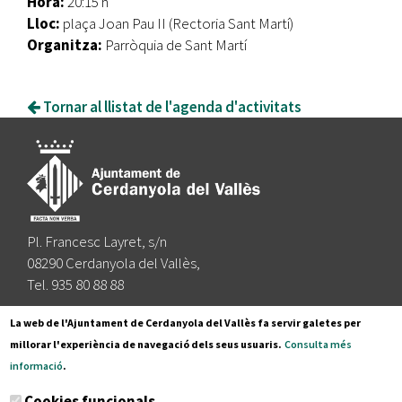
Hora:
20:15 h
Lloc:
plaça Joan Pau II (Rectoria Sant Martí)
Organitza:
Parròquia de Sant Martí
Tornar al llistat de l'agenda d'activitats
Pl. Francesc Layret, s/n
08290 Cerdanyola del Vallès,
Tel. 935 80 88 88
Segueix-nos a:
La web de l'Ajuntament de Cerdanyola del Vallès fa servir galetes per
millorar l'experiència de navegació dels seus usuaris.
Consulta més
informació
.
Subscriu-te al nostre butlletí
Cookies funcionals