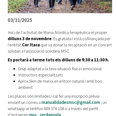
03/11/2025
Inici de l'activitat de Marxa Nòrdica terapèutica el proper
dilluns 3 de novembre
. És gratuïta i està cofinançada per
l'entitat
Cor Itaca
que va donar la recaptació en un concert
solidari a l'associació solidària MSC.
Es portarà a terme tots els dilluns de 9:30 a 11:30 h.
Grup adaptat a la teva situació física i emocional
Instructors especialitzats
Aprox.5km de marxa en entorn natural i amb bon
ambient
Les places són limitades i cal fer una inscripció prèvia
enviant un correu a
manualidadesmsc@gmail.com
, un
whatsapp al telèfon 609 374 108 o a través del perfil
d'Instagram
msc_cerdanyola