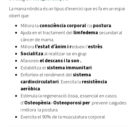
La marxa nòrdica és un tipus d’exercici que es fa en un espai
obert que:
Millora la
consciència corporal
i la
postura
.
Ajuda en el tractament del
limfedema
secundari al
càncer de mama.
Millora
l’estat d’ànim i r
edueix l’
estrès
.
Socialitza
al realitzar-se en grup
Afavoreix
el descans i la son .
Estabilitza el
sistema immunitari
.
Enforteix el rendiment del
sistema
cardiocirculatori
. Exercita la
resistència
aeròbica
.
Estimula la regeneració òssia, essencial en casos
d’
Osteopènia
i
Osteoporosi per
prevenir caigudes
i millora la postura
Exercita el 90% de la musculatura corporal.