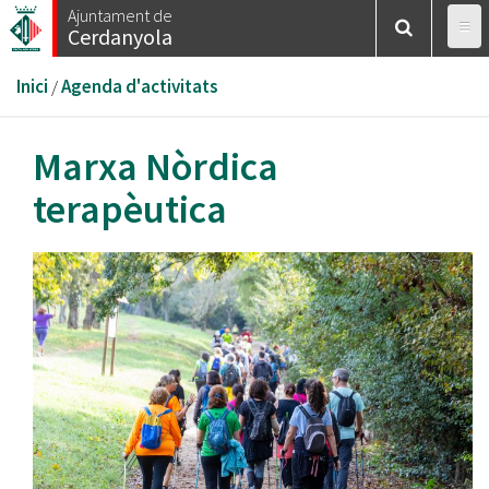
Vés
Ajuntament de
Cerdanyola
al
contingut
Esteu
Inici
/
Agenda d'activitats
aquí
Marxa Nòrdica
terapèutica