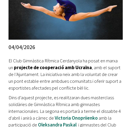
04/04/2026
El Club Gimnàstica Rítmica Cerdanyola ha posat en marxa
un
projecte de cooperació amb Ucraïna
, amb el suport
de l’Ajuntament. La iniciativa neix amb la voluntat de crear
un pont estable entre ambdues comunitats i oferir suport a
esportistes afectades pel conflicte bèl·lic.
Dins d’aquest projecte, es realitzaran dues masterclass
solidàries de Gimnàstica Rítmica amb gimnastes
internacionales. La segona es portarà a terme el dissabte 4
d'abril i anirà a càrrec de
Victoria Onopriienko
amb la
participació de
Oleksandra Paskal
i gimnastes del Club