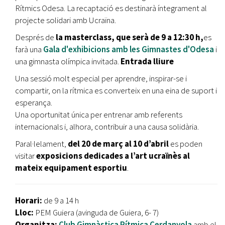
Rítmics Odesa. La recaptació es destinarà íntegrament al
projecte solidari amb Ucraïna.
Després de
la masterclass, que serà de 9 a 12:30 h,
es
farà una
Gala d'exhibicions amb les Gimnastes d'Odesa
i
una gimnasta olímpica invitada.
Entrada lliure
Una sessió molt especial per aprendre, inspirar-se i
compartir, on la rítmica es converteix en una eina de suport i
esperança.
Una oportunitat única per entrenar amb referents
internacionals i, alhora, contribuir a una causa solidària.
Paral·lelament,
del 20 de març al 10 d’abril
es poden
visitar
exposicions dedicades a l’art ucraïnès al
mateix equipament esportiu
.
Horari:
de 9 a 14 h
Lloc:
PEM Guiera (avinguda de Guiera, 6- 7)
Organitza:
Club Gimnàstica Rítmica Cerdanyola
amb el