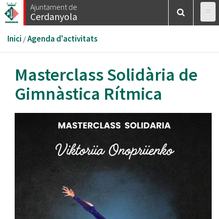
Vés
Ajuntament de
Cerdanyola
al
contingut
Esteu
Inici
/
Agenda d'activitats
aquí
Masterclass Solidària de
Gimnàstica Rítmica