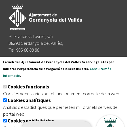
Pl. Francesc Layret, s/n
08290 Cerdanyola del Vallès,
Tel. 935 80 88 88
Segueix-nos a:
La web de l'Ajuntament de Cerdanyola del Vallès fa servir galetes per
millorar l'experiència de navegació dels seus usuaris.
Consulta més
informació
.
Subscriu-te al nostre butlletí
Cookies funcionals
Cookies necessaries per el funcionament correcte de la web
Cookies analítiques
|
|
|
Inici
Avís legal
Protecció de dades
Mapa del lloc
Anàlisis d'estadístiques que permeten millorar els serveis del
|
Accessibilitat
portal web
Cookies publicitàries