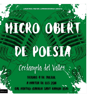
Ètica i Integritat
Entitats
Retiment de Comptes
Equipaments
Accés a Informació Pública
Mercats Municipals
Dades Obertes
Webs Municipals
Catàleg de Serveis i Tràmits