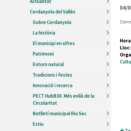
Actualitat
Recursos Humans
04/0
Cerdanyola del Vallès
Del
26/06/2026
al
30/08/2026
Patis oberts temporada d'estiu
Darre
Sobre Cerdanyola
Del
13/06/2026
al
08/09/2026
La història
Piscines d'estiu a Cerdanyola
Hora
El municipi en xifres
Del
01/06/2026
al
30/09/2026
Lloc
Refugis climàtics a Cerdanyola
Patrimoni
Orga
Del
22/05/2026
al
06/09/2026
Cultu
Entorn natural
Jocs d'aigua del Parc Cordelles
Tradicions i festes
Del
01/07/2024
al
31/08/2026
Decorem! Conte 'La truita de nabius'
Innovació i recerca
PECT HubB30. Més enllà de la
Circularitat
Butlletí municipal Riu Sec
Estiu
Tor