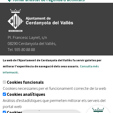
Pl. Francesc Layret, s/n
08290 Cerdanyola del Vallès,
Tel. 935 80 88 88
Segueix-nos a:
La web de l'Ajuntament de Cerdanyola del Vallès fa servir galetes per
millorar l'experiència de navegació dels seus usuaris.
Consulta més
informació
.
Subscriu-te al nostre butlletí
Cookies funcionals
Cookies necessaries per el funcionament correcte de la web
Cookies analítiques
|
|
|
Inici
Avís legal
Protecció de dades
Mapa del lloc
Anàlisis d'estadístiques que permeten millorar els serveis del
|
Accessibilitat
portal web
Cookies publicitàries