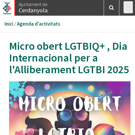
Vés
Ajuntament de
Cerdanyola
al
contingut
Esteu
Inici
/
Agenda d'activitats
aquí
Micro obert LGTBIQ+ , Dia
Internacional per a
l'Alliberament LGTBI 2025