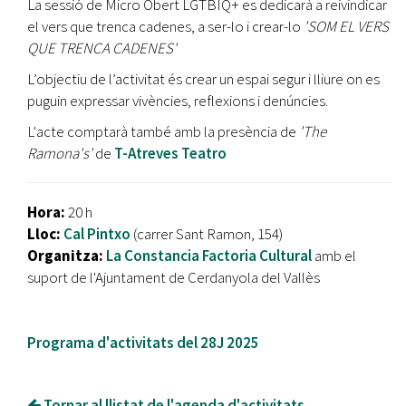
La sessió de Micro Obert LGTBIQ+ es dedicarà a reivindicar
el vers que trenca cadenes, a ser-lo i crear-lo
'SOM EL VERS
QUE TRENCA CADENES'
L’objectiu de l’activitat és crear un espai segur i lliure on es
puguin expressar vivències, reflexions i denúncies.
L'acte comptarà també amb la presència de
'The
Ramona's'
de
T-Atreves Teatro
Hora:
20 h
Lloc:
Cal Pintxo
(carrer Sant Ramon, 154)
Organitza:
La Constancia Factoria Cultural
amb el
suport de l'Ajuntament de Cerdanyola del Vallès
Programa d'activitats del 28J 2025
Tornar al llistat de l'agenda d'activitats