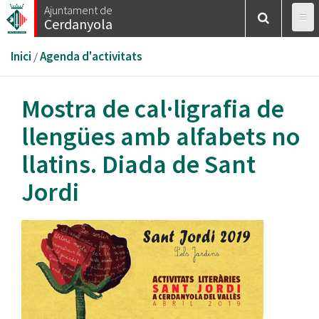
Vés
Ajuntament de
Cerdanyola
al
contingut
Esteu
Inici
/
Agenda d'activitats
aquí
Mostra de cal·ligrafia de
llengües amb alfabets no
llatins. Diada de Sant
Jordi