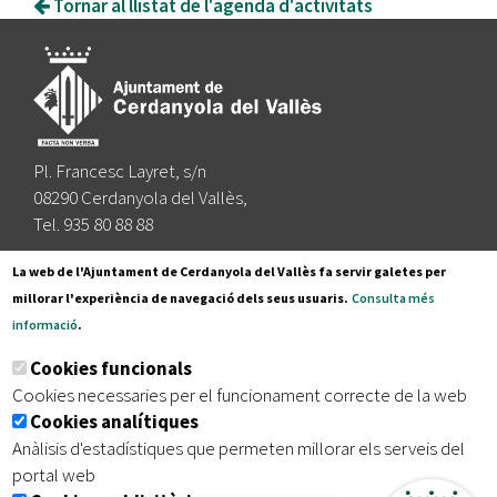
Tornar al llistat de l'agenda d'activitats
Pl. Francesc Layret, s/n
08290 Cerdanyola del Vallès,
Tel. 935 80 88 88
Segueix-nos a:
La web de l'Ajuntament de Cerdanyola del Vallès fa servir galetes per
millorar l'experiència de navegació dels seus usuaris.
Consulta més
informació
.
Subscriu-te al nostre butlletí
Cookies funcionals
Cookies necessaries per el funcionament correcte de la web
Cookies analítiques
|
|
|
Inici
Avís legal
Protecció de dades
Mapa del lloc
Anàlisis d'estadístiques que permeten millorar els serveis del
|
Accessibilitat
portal web