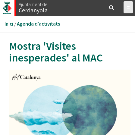
Vés
Ajuntament de
Cerdanyola
al
contingut
Esteu
Inici
/
Agenda d'activitats
aquí
Mostra 'Visites
inesperades' al MAC