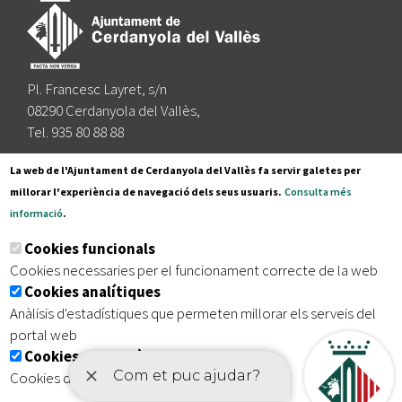
Pl. Francesc Layret, s/n
08290 Cerdanyola del Vallès,
Tel. 935 80 88 88
Segueix-nos a:
La web de l'Ajuntament de Cerdanyola del Vallès fa servir galetes per
millorar l'experiència de navegació dels seus usuaris.
Consulta més
informació
.
Subscriu-te al nostre butlletí
Cookies funcionals
Cookies necessaries per el funcionament correcte de la web
Cookies analítiques
|
|
|
Inici
Avís legal
Protecció de dades
Mapa del lloc
Anàlisis d'estadístiques que permeten millorar els serveis del
|
Accessibilitat
portal web
Cookies publicitàries
Cookies de tercers amb finalitat publicitària