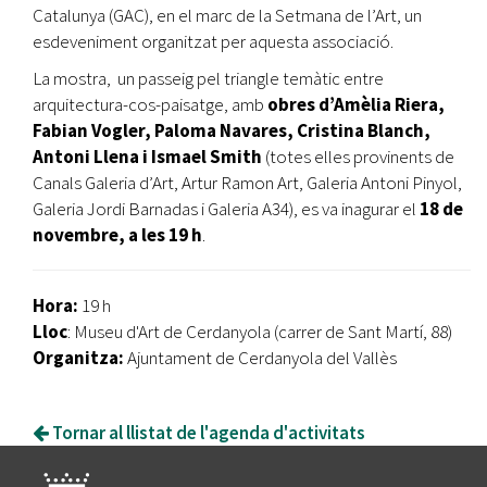
Catalunya (GAC), en el marc de la Setmana de l’Art, un
esdeveniment organitzat per aquesta associació.
La mostra, un passeig pel triangle temàtic entre
arquitectura-cos-paisatge, amb
obres d’Amèlia Riera,
Fabian Vogler, Paloma Navares, Cristina Blanch,
Antoni Llena i Ismael Smith
(totes elles provinents de
Canals Galeria d’Art, Artur Ramon Art, Galeria Antoni Pinyol,
Galeria Jordi Barnadas i Galeria A34), es va inagurar el
18 de
novembre, a les 19 h
.
Hora:
19 h
Lloc
: Museu d'Art de Cerdanyola (carrer de Sant Martí, 88)
Organitza:
Ajuntament de Cerdanyola del Vallès
Tornar al llistat de l'agenda d'activitats