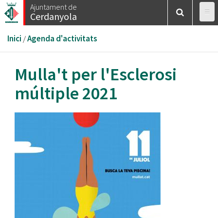
Vés
Ajuntament de
Cerdanyola
al
contingut
Esteu
Inici
/
Agenda d'activitats
aquí
Mulla't per l'Esclerosi
múltiple 2021