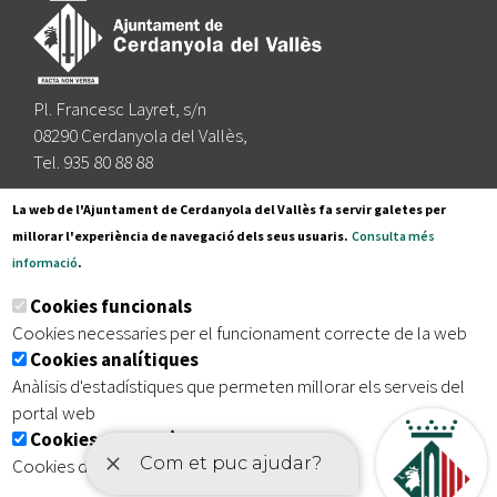
Pl. Francesc Layret, s/n
08290 Cerdanyola del Vallès,
Tel. 935 80 88 88
Segueix-nos a:
La web de l'Ajuntament de Cerdanyola del Vallès fa servir galetes per
millorar l'experiència de navegació dels seus usuaris.
Consulta més
informació
.
Subscriu-te al nostre butlletí
Cookies funcionals
Cookies necessaries per el funcionament correcte de la web
Cookies analítiques
|
|
|
Inici
Avís legal
Protecció de dades
Mapa del lloc
Anàlisis d'estadístiques que permeten millorar els serveis del
|
Accessibilitat
portal web
Cookies publicitàries
Cookies de tercers amb finalitat publicitària