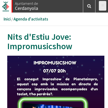
Vés
Ajuntament de
Cerdanyola
al
contingut
Esteu
Inici
/
Agenda d'activitats
aquí
Nits d'Estiu Jove:
Impromusicshow