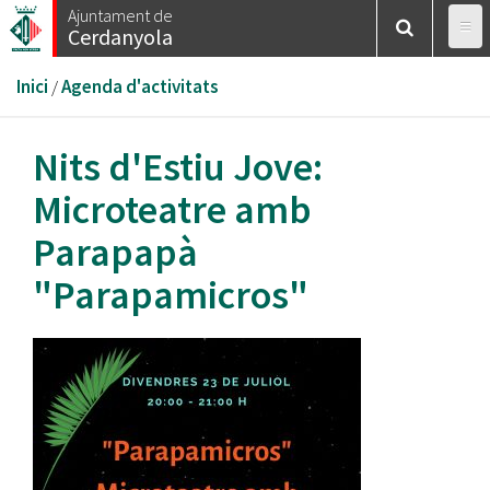
Vés
Ajuntament de
Cerdanyola
al
contingut
Esteu
Inici
/
Agenda d'activitats
aquí
Nits d'Estiu Jove:
Microteatre amb
Parapapà
"Parapamicros"