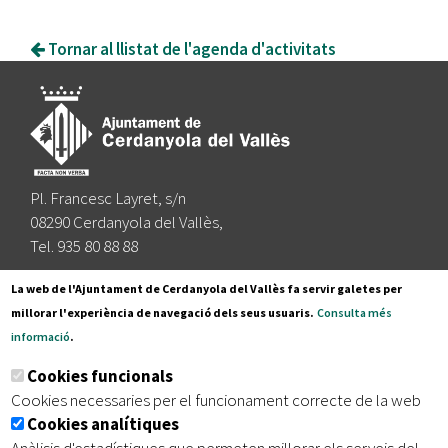
Tornar al llistat de l'agenda d'activitats
Pl. Francesc Layret, s/n
08290 Cerdanyola del Vallès,
Tel. 935 80 88 88
Segueix-nos a:
La web de l'Ajuntament de Cerdanyola del Vallès fa servir galetes per
millorar l'experiència de navegació dels seus usuaris.
Consulta més
informació
.
Subscriu-te al nostre butlletí
Cookies funcionals
Cookies necessaries per el funcionament correcte de la web
Cookies analítiques
|
|
|
Inici
Avís legal
Protecció de dades
Mapa del lloc