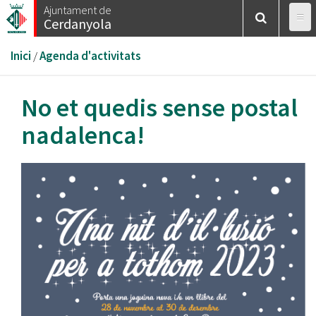
Vés
Ajuntament de
Cerdanyola
al
contingut
Esteu
Inici
/
Agenda d'activitats
aquí
No et quedis sense postal
nadalenca!