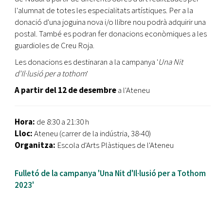
l'alumnat de totes les especialitats artístiques. Per a la
donació d'una joguina nova i/o llibre nou podrà adquirir una
postal. També es podran fer donacions econòmiques a les
guardioles de Creu Roja.
Les donacions es destinaran a la campanya '
Una Nit
d'Il·lusió per a tothom
'
A partir del 12 de desembre
a l'Ateneu
Hora:
de 8:30 a 21:30 h
Lloc:
Ateneu (carrer de la indústria, 38-40)
Organitza:
Escola d'Arts Plàstiques de l'Ateneu
Fulletó de la campanya 'Una Nit d'Il·lusió per a Tothom
2023'