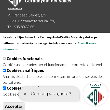
Pl. Francesc Layret, s/n
08290 Cerdanyola del Vallès,
Tel. 935 80 88 88
Segueix-nos a:
La web de l'Ajuntament de Cerdanyola del Vallès fa servir galetes per
millorar l'experiència de navegació dels seus usuaris.
Consulta més
informació
.
Subscriu-te al nostre butlletí
Cookies funcionals
Cookies necessaries per el funcionament correcte de la web
Cookies analítiques
|
|
|
Inici
Avís legal
Protecció de dades
Mapa del lloc
Anàlisis d'estadístiques que permeten millorar els serveis del
|
Accessibilitat
portal web
Cookies publicitàries
Cookies de tercers amb finalitat publicitària
Acceptar