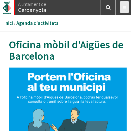
Vés
Ajuntament de
Cerdanyola
al
contingut
Esteu
Inici
/
Agenda d'activitats
aquí
Oficina mòbil d'Aigües de
Barcelona