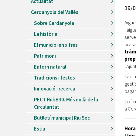
Actualitat
Recursos Humans
19/0
Cerdanyola del Vallès
Del
26/06/2026
al
30/08/2026
Patis oberts temporada d'estiu
Aigüe
Sobre Cerdanyola
l'aig
Del
13/06/2026
al
08/09/2026
La història
Piscines d'estiu a Cerdanyola
serve
prese
El municipi en xifres
Del
01/06/2026
al
30/09/2026
tràm
Refugis climàtics a Cerdanyola
Patrimoni
prop
Del
22/05/2026
al
06/09/2026
l'Aju
Entorn natural
Jocs d'aigua del Parc Cordelles
La ci
Tradicions i festes
Del
01/07/2024
al
31/08/2026
gest
Decorem! Conte 'La truita de nabius'
Innovació i recerca
pagam
PECT HubB30. Més enllà de la
L'of
Circularitat
a Cer
Butlletí municipal Riu Sec
Hora
Estiu
Lloc: