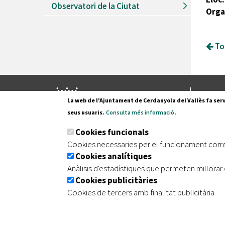
Observatori de la Ciutat
Orga
Tor
Pl. Fran
La web de l'Ajuntament de Cerdanyola del Vallès fa serv
08290 C
seus usuaris.
Consulta més informació
.
Tel. 935
Cookies funcionals
Cookies necessaries per el funcionament corr
Cookies analítiques
|
|
|
Inici
Avís legal
Protecció de dades
Mapa de
Anàlisis d'estadístiques que permeten millorar 
Cookies publicitàries
Cookies de tercers amb finalitat publicitària