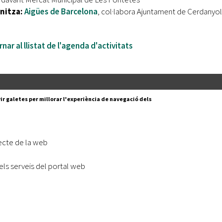
nitza:
Aigües de Barcelona
, col·labora Ajuntament de Cerdanyol
nar al llistat de l'agenda d'activitats
Segueix-nos a:
cesc Layret, s/n
ir galetes per millorar l'experiència de navegació dels
erdanyola del Vallès,
 80 88 88
Subscriu-te al nostre butll
ecte de la web
|
l lloc
Accessibilitat
els serveis del portal web