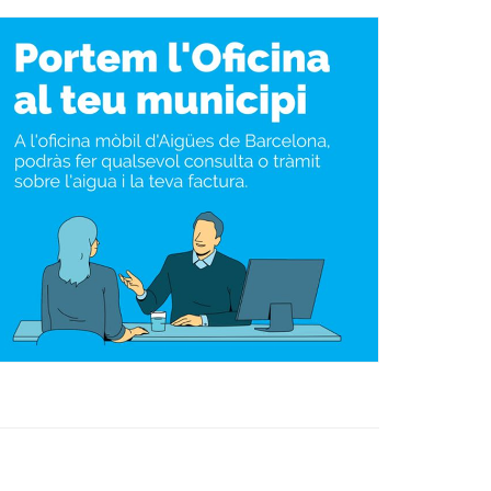
Ètica i Integritat
Entitats
Retiment de Comptes
Equipaments
Accés a Informació Pública
Mercats Municipals
Dades Obertes
Webs Municipals
Catàleg de Serveis i Tràmits