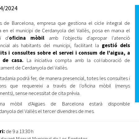
Oberta la convocatòria d'Ajuts per a l'autoocupació
4/2024
jove 2026
s de Barcelona, empresa que gestiona el cicle integral de
Cerdanyola opta a més de 5 milions d'euros del Pla de
Barris per transformar les Fontetes, Quatre Cantons i
ua en el municipi de Cerdanyola del Vallès, posa en marxa el
l'entorn de l'avinguda Catalunya
i d'
oficina mòbil
amb l'objectiu d'apropar l'atenció
ncial als habitants del municipi, facilitant la
gestió dels
El FIT presenta el cartell de la seva 16a edició i dona el
its i consultes sobre el servei i consum de l'aigua, a
tret de sortida al festival
 de casa.
La iniciativa compta amb la col·laboració de
ntament de Cerdanyola del Vallès.
L’Ajuntament reparteix ulleres gratuïtes per veure
l'eclipsi solar
utadania podrà fer, de manera presencial, totes les consultes i
ions que requereixi a través de l'oficina mòbil (menys
ents), sense necessitat de cita prèvia.
icina mòbil d'Aigües de Barcelona estarà disponible
danyola del Vallès el tercer divendres de mes.
ri:
de 9 a 13:30 h
davant Mercat Municipal de Les Fontetes