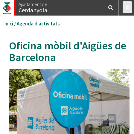
Vés
Ajuntament de
Cerdanyola
al
contingut
Esteu
Inici
/
Agenda d'activitats
aquí
Oficina mòbil d'Aigües de
Barcelona