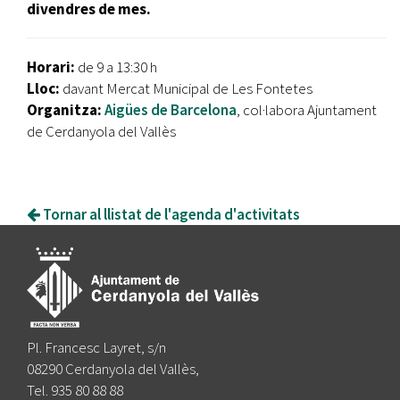
divendres de mes.
Horari:
de 9 a 13:30 h
Lloc:
davant Mercat Municipal de Les Fontetes
Organitza:
Aigües de Barcelona
, col·labora Ajuntament
de Cerdanyola del Vallès
Tornar al llistat de l'agenda d'activitats
Pl. Francesc Layret, s/n
08290 Cerdanyola del Vallès,
Tel. 935 80 88 88