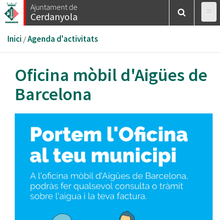
Vés
Ajuntament de
Cerdanyola
al
contingut
Esteu
Inici
/
Agenda d'activitats
aquí
Oficina mòbil d'Aigües de
Barcelona