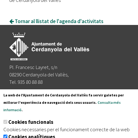
Tornar al llistat de l'agenda d'activitats
Pl. Francesc Layret, s/n
08290 Cerdanyola del Vallès,
Tel. 935 80 88 88
Segueix-nos a:
La web de l'Ajuntament de Cerdanyola del Vallès fa servir galetes per
millorar l'experiència de navegació dels seus usuaris.
Consulta més
informació
.
Subscriu-te al nostre butlletí
Cookies funcionals
Cookies necessaries per el funcionament correcte de la web
Cookies analítiques