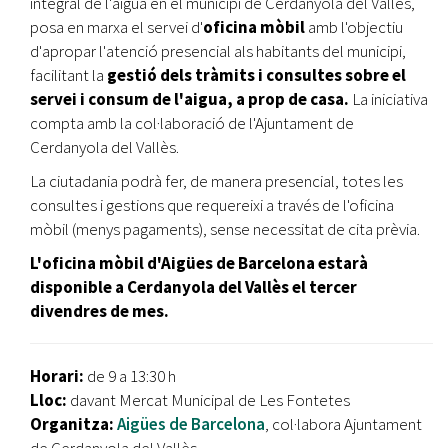
integral de l'aigua en el municipi de Cerdanyola del Vallès,
posa en marxa el servei d'
oficina mòbil
amb l'objectiu
d'apropar l'atenció presencial als habitants del municipi,
facilitant la
gestió dels tràmits i consultes sobre el
servei i consum de l'aigua, a prop de casa.
La iniciativa
compta amb la col·laboració de l'Ajuntament de
Cerdanyola del Vallès.
La ciutadania podrà fer, de manera presencial, totes les
consultes i gestions que requereixi a través de l'oficina
mòbil (menys pagaments), sense necessitat de cita prèvia.
L'oficina mòbil d'Aigües de Barcelona estarà
disponible a Cerdanyola del Vallès el tercer
divendres de mes.
Horari:
de 9 a 13:30 h
Lloc:
davant Mercat Municipal de Les Fontetes
Organitza:
Aigües de Barcelona
, col·labora Ajuntament
de Cerdanyola del Vallès