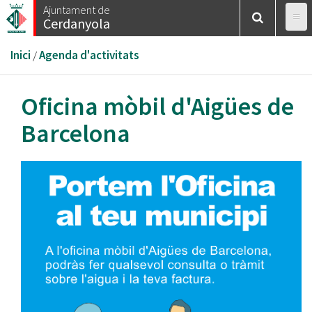
Vés
Ajuntament de
Cerdanyola
al
contingut
Esteu
Inici
/
Agenda d'activitats
aquí
Oficina mòbil d'Aigües de
Barcelona