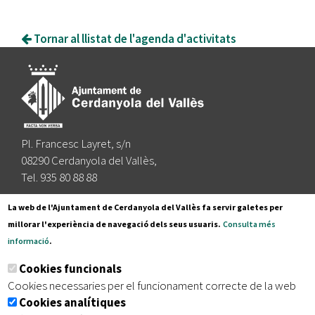
Tornar al llistat de l'agenda d'activitats
Pl. Francesc Layret, s/n
08290 Cerdanyola del Vallès,
Tel. 935 80 88 88
Segueix-nos a:
La web de l'Ajuntament de Cerdanyola del Vallès fa servir galetes per
millorar l'experiència de navegació dels seus usuaris.
Consulta més
informació
.
Subscriu-te al nostre butlletí
Cookies funcionals
Cookies necessaries per el funcionament correcte de la web
Cookies analítiques
|
|
|
Inici
Avís legal
Protecció de dades
Mapa del lloc