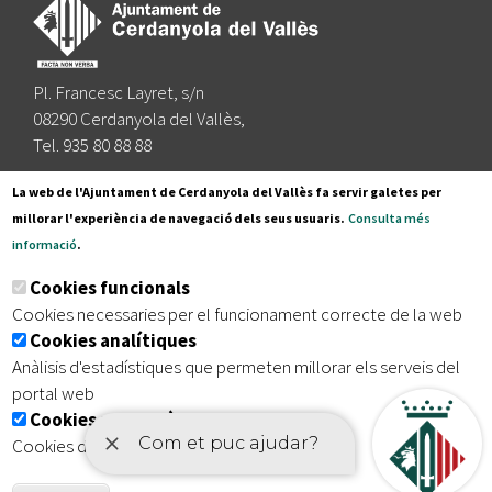
Pl. Francesc Layret, s/n
08290 Cerdanyola del Vallès,
Tel. 935 80 88 88
Segueix-nos a:
La web de l'Ajuntament de Cerdanyola del Vallès fa servir galetes per
millorar l'experiència de navegació dels seus usuaris.
Consulta més
informació
.
Subscriu-te al nostre butlletí
Cookies funcionals
Cookies necessaries per el funcionament correcte de la web
Cookies analítiques
|
|
|
Inici
Avís legal
Protecció de dades
Mapa del lloc
Anàlisis d'estadístiques que permeten millorar els serveis del
|
Accessibilitat
portal web
Cookies publicitàries
Cookies de tercers amb finalitat publicitària