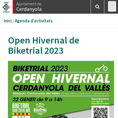
Vés
Ajuntament de
Cerdanyola
al
contingut
Esteu
Inici
/
Agenda d'activitats
aquí
Open Hivernal de
Biketrial 2023