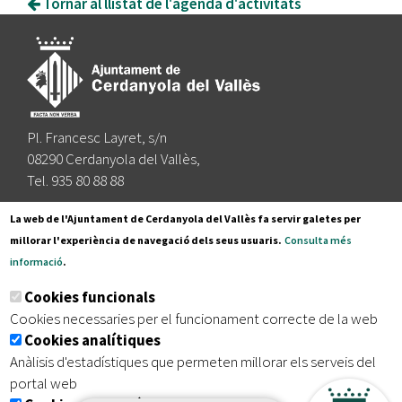
Tornar al llistat de l'agenda d'activitats
Pl. Francesc Layret, s/n
08290 Cerdanyola del Vallès,
Tel. 935 80 88 88
Segueix-nos a:
La web de l'Ajuntament de Cerdanyola del Vallès fa servir galetes per
millorar l'experiència de navegació dels seus usuaris.
Consulta més
informació
.
Subscriu-te al nostre butlletí
Cookies funcionals
Cookies necessaries per el funcionament correcte de la web
Cookies analítiques
|
|
|
Inici
Avís legal
Protecció de dades
Mapa del lloc
Anàlisis d'estadístiques que permeten millorar els serveis del
|
Accessibilitat
portal web