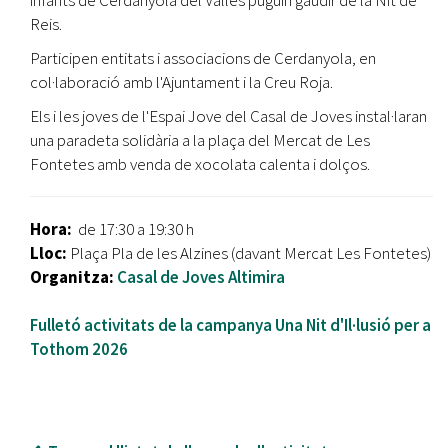
Reis.
Participen entitats i associacions de Cerdanyola, en
col·laboració amb l'Ajuntament i la Creu Roja.
Els i les joves de l'Espai Jove del Casal de Joves instal·laran
una paradeta solidària a la plaça del Mercat de Les
Fontetes amb venda de xocolata calenta i dolços.
Hora:
de 17:30 a 19:30 h
Lloc:
Plaça Pla de les Alzines (davant Mercat Les Fontetes)
Organitza:
Casal de Joves Altimira
Fulletó activitats de la campanya Una Nit d'Il·lusió per a
Tothom 2026