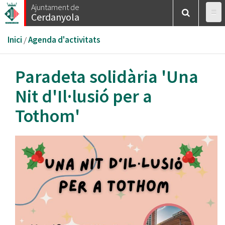
Vés
Ajuntament de
Cerdanyola
al
contingut
Esteu
Inici
/
Agenda d'activitats
aquí
Paradeta solidària 'Una
Nit d'Il·lusió per a
Tothom'