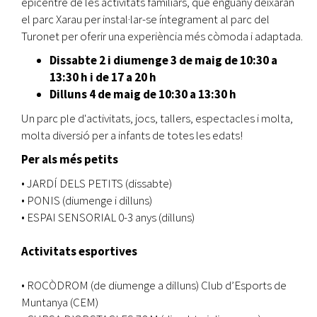
epicentre de les activitats familiars, que enguany deixaran
el parc Xarau per instal·lar-se íntegrament al parc del
Turonet per oferir una experiència més còmoda i adaptada.
Dissabte 2 i diumenge 3 de maig de 10:30 a
13:30 h i de 17 a 20 h
Dilluns 4 de maig de 10:30 a 13:30 h
Un parc ple d'activitats, jocs, tallers, espectacles i molta,
molta diversió per a infants de totes les edats!
Per als més petits
• JARDÍ DELS PETITS (dissabte)
• PONIS (diumenge i dilluns)
• ESPAI SENSORIAL 0-3 anys (dilluns)
Activitats esportives
• ROCÒDROM (de diumenge a dilluns) Club d’Esports de
Muntanya (CEM)