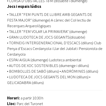
• CURSA D’OBSTACLES 78 M (dissabte i diumenge)
Jocs i espais lúdics
• TALLER “FEM PUNTS DE LLIBRE AMB GEGANTS DE
FESTA MAJOR” (diumenge) A càrrec del Col·lectiu de
Recerques Arqueològiques
• TALLER “FEM VOLAR LA PRIMAVERA” (diumenge)
• GRAN LUDOTECA DE JOCS GEGANTS(dissabte)
• TORNEIG INTERGENERACIONAL D’ESCACS (dilluns) Club
Penya d’Escacs Cerdanyola i Llar del Jubilat i Pensionista de
Cerdanyola
• ESPAI AIGUA (diumenge) Ludoteca ambiental
• AUTOS DE XOC SOSTENIBLES (diumenge i dilluns)
• BOMBOLLES DE SABÓ (dilluns) • ANDRÒMINES (dilluns)
• LUDOTECA DE JOCS GEGANTS DEL MON (dilluns) •
GELICADABRA (dilluns)
Horari:
a partir 10:30 h
Lloc:
Parc del Turonet