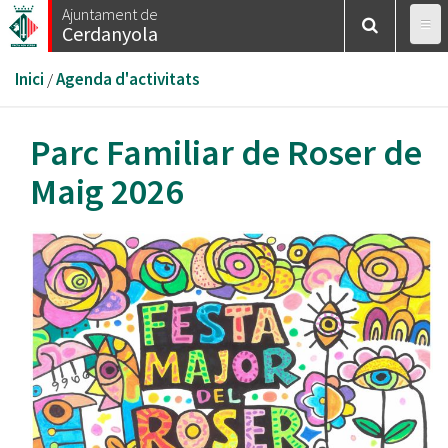
Vés
Ajuntament de
Cerdanyola
al
contingut
Esteu
Inici
/
Agenda d'activitats
aquí
Parc Familiar de Roser de
Maig 2026