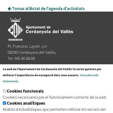
Tornar al llistat de l'agenda d'activitats
Pl. Francesc Layret, s/n
08290 Cerdanyola del Vallès,
Tel. 935 80 88 88
Segueix-nos a:
La web de l'Ajuntament de Cerdanyola del Vallès fa servir galetes per
millorar l'experiència de navegació dels seus usuaris.
Consulta més
informació
.
Subscriu-te al nostre butlletí
Cookies funcionals
Cookies necessaries per el funcionament correcte de la web
Cookies analítiques
|
|
|
Inici
Avís legal
Protecció de dades
Mapa del lloc
Anàlisis d'estadístiques que permeten millorar els serveis del
|
Accessibilitat