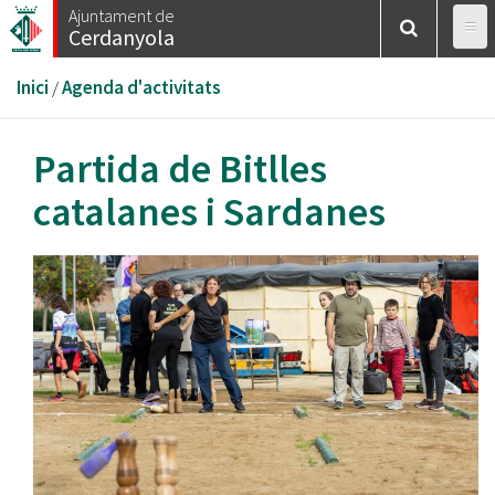
Vés
Ajuntament de
Cerdanyola
al
contingut
Esteu
Inici
/
Agenda d'activitats
aquí
Partida de Bitlles
catalanes i Sardanes