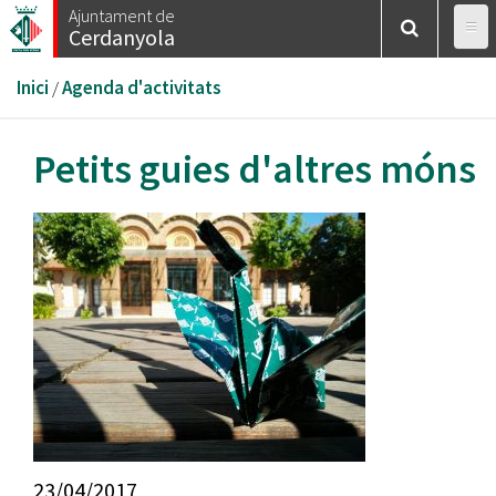
Vés
Ajuntament de
Cerdanyola
al
contingut
Esteu
Inici
/
Agenda d'activitats
aquí
Petits guies d'altres móns
23/04/2017