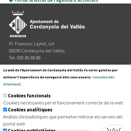
Pl. Francesc Layret, s/n
08290 Cerdanyola del Vallès,
Tel. 935 80 88 88
Segueix-nos a:
La web de l'Ajuntament de Cerdanyola del Vallès fa servir galetes per
millorar l'experiència de navegació dels seus usuaris.
Consulta més
informació
.
Subscriu-te al nostre butlletí
Cookies funcionals
Cookies necessaries per el funcionament correcte de la web
Cookies analítiques
|
|
|
Inici
Avís legal
Protecció de dades
Mapa del lloc
Anàlisis d'estadístiques que permeten millorar els serveis del
|
Accessibilitat
portal web
Cookies publicitàries