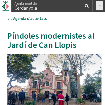
Vés
Ajuntament de
Cerdanyola
al
contingut
Esteu
Inici
/
Agenda d'activitats
aquí
Píndoles modernistes al
Jardí de Can Llopis