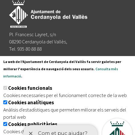
Pl. Francesc Layret, s/n
08290 Cerdanyola del Vallès,
Tel. 935 80 88 88
Segueix-nos a:
La web de l'Ajuntament de Cerdanyola del Vallès fa servir galetes per
millorar l'experiència de navegació dels seus usuaris.
Consulta més
informació
.
Subscriu-te al nostre butlletí
Cookies funcionals
Cookies necessaries per el funcionament correcte de la web
Cookies analítiques
|
|
|
Inici
Avís legal
Protecció de dades
Mapa del lloc
Anàlisis d'estadístiques que permeten millorar els serveis del
|
Accessibilitat
portal web
Cookies publicitàries
Cookies de tercers amb finalitat publicitària