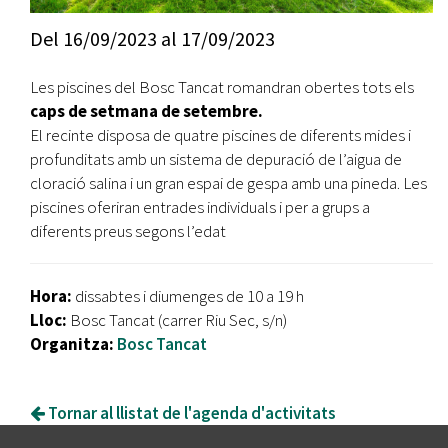
Del
16/09/2023
al
17/09/2023
Les piscines del Bosc Tancat romandran obertes tots els
caps de setmana de setembre.
El recinte disposa de quatre piscines de diferents mides i
profunditats amb un sistema de depuració de l’aigua de
cloració salina i un gran espai de gespa amb una pineda. Les
piscines oferiran entrades individuals i per a grups a
diferents preus segons l’edat
Hora:
dissabtes i diumenges de 10 a 19 h
Lloc:
Bosc Tancat (carrer Riu Sec, s/n)
Organitza:
Bosc Tancat
Tornar al llistat de l'agenda d'activitats