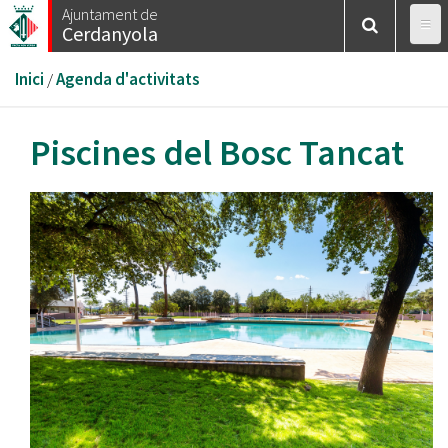
Vés
Ajuntament de
Cerdanyola
al
contingut
Esteu
Inici
/
Agenda d'activitats
aquí
Piscines del Bosc Tancat