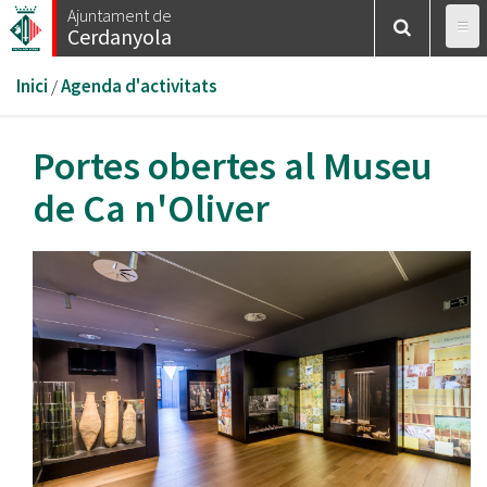
Vés
Ajuntament de
Cerdanyola
al
contingut
Esteu
Inici
/
Agenda d'activitats
aquí
Portes obertes al Museu
de Ca n'Oliver