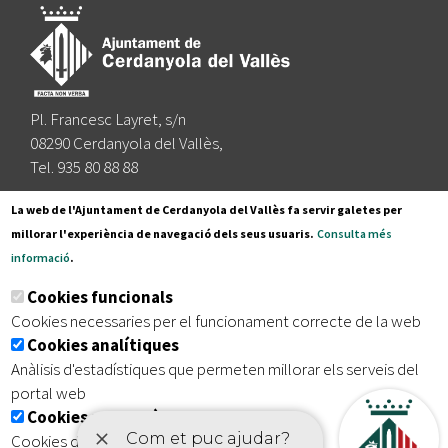
Pl. Francesc Layret, s/n
08290 Cerdanyola del Vallès,
Tel. 935 80 88 88
Segueix-nos a:
La web de l'Ajuntament de Cerdanyola del Vallès fa servir galetes per
millorar l'experiència de navegació dels seus usuaris.
Consulta més
informació
.
Subscriu-te al nostre butlletí
Cookies funcionals
Cookies necessaries per el funcionament correcte de la web
Cookies analítiques
|
|
|
Inici
Avís legal
Protecció de dades
Mapa del lloc
Anàlisis d'estadístiques que permeten millorar els serveis del
|
Accessibilitat
portal web
Cookies publicitàries
Cookies de tercers amb finalitat publicitària