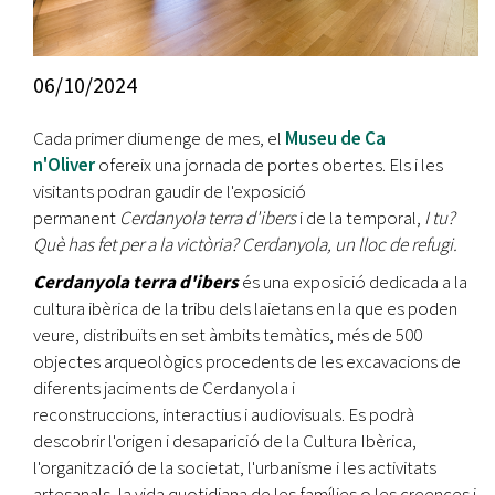
06/10/2024
Cada primer diumenge de mes, el
Museu de Ca
n'Oliver
ofereix una jornada de portes obertes. Els i les
visitants podran gaudir de l'exposició
permanent
Cerdanyola terra d'ibers
i de la temporal,
I tu?
Què has fet per a la victòria?
Cerdanyola, un lloc de refugi.
Cerdanyola terra d'ibers
és una exposició dedicada a la
cultura ibèrica de la tribu dels laietans en la que es poden
veure, distribuïts en set àmbits temàtics, més de 500
objectes arqueològics procedents de les excavacions de
diferents jaciments de Cerdanyola i
reconstruccions, interactius i audiovisuals. Es podrà
descobrir l'origen i desaparició de la Cultura Ibèrica,
l'organització de la societat, l'urbanisme i les activitats
artesanals, la vida quotidiana de les famílies o les creences i