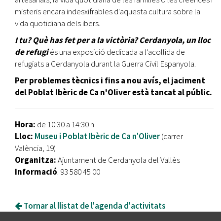
misteris encara indesxifrables d'aquesta cultura sobre la
vida quotidiana dels ibers.
I tu? Què has fet per a la victòria? Cerdanyola, un lloc
de refugi
és una
exposició dedicada a l'acollida de
refugiats a Cerdanyola durant la Guerra Civil Espanyola.
Per problemes tècnics i fins a nou avís, el jaciment
del Poblat Ibèric de Ca n'Oliver està tancat al públic.
Hora:
de 10:30 a 14:30 h
Lloc:
Museu i Poblat Ibèric de Ca n'Oliver
(carrer
València, 19)
Organitza:
Ajuntament de Cerdanyola del Vallès
Informació
: 93 580 45 00
Tornar al llistat de l'agenda d'activitats