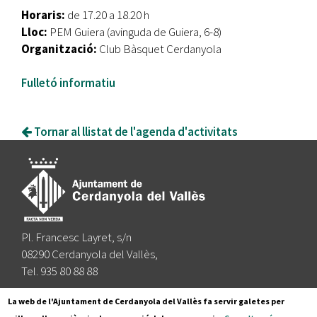
Horaris:
de 17.20 a 18.20 h
Lloc:
PEM Guiera (avinguda de Guiera, 6-8)
Organització:
Club Bàsquet Cerdanyola
Fulletó informatiu
Tornar al llistat de l'agenda d'activitats
Pl. Francesc Layret, s/n
08290 Cerdanyola del Vallès,
Tel. 935 80 88 88
Segueix-nos a:
La web de l'Ajuntament de Cerdanyola del Vallès fa servir galetes per