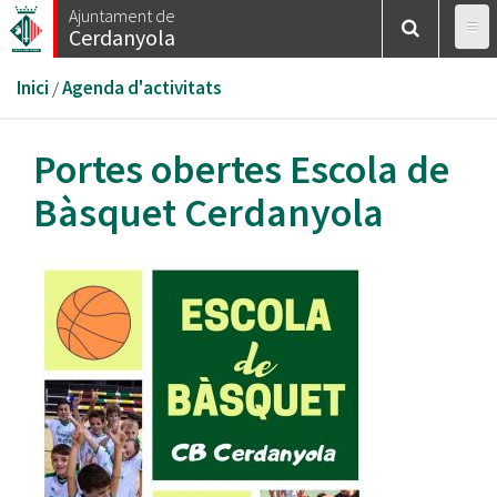
Vés
Ajuntament de
Cerdanyola
al
contingut
Esteu
Inici
/
Agenda d'activitats
aquí
Portes obertes Escola de
Bàsquet Cerdanyola