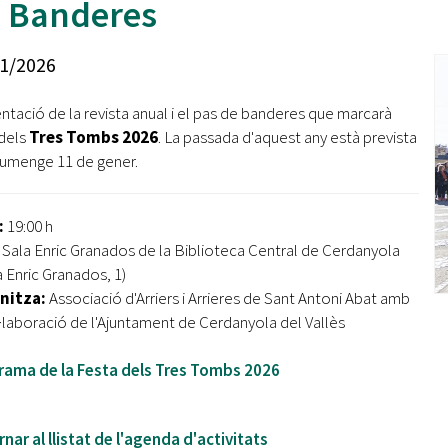
 Banderes
Oberta la convocatòria d'Ajuts per a l'autoocupació
jove 2026
1/2026
Cerdanyola opta a més de 5 milions d'euros del Pla de
Barris per transformar les Fontetes, Quatre Cantons i
ntació de la revista anual i el pas de banderes que marcarà
l'entorn de l'avinguda Catalunya
i dels
Tres Tombs 2026
. La passada d'aquest any està prevista
iumenge 11 de gener.
El FIT presenta el cartell de la seva 16a edició i dona el
tret de sortida al festival
:
19:00 h
L’Ajuntament reparteix ulleres gratuïtes per veure
l'eclipsi solar
:
Sala Enric Granados de la Biblioteca Central de Cerdanyola
a Enric Granados, 1)
nitza:
Associació d'Arriers i Arrieres de Sant Antoni Abat amb
l·laboració de l'Ajuntament de Cerdanyola del Vallès
rama de la Festa dels Tres Tombs 2026
nar al llistat de l'agenda d'activitats