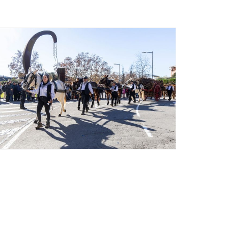
Ètica i Integritat
Entitats
Retiment de Comptes
Equipaments
Accés a Informació Pública
Mercats Municipals
Dades Obertes
Webs Municipals
Catàleg de Serveis i Tràmits