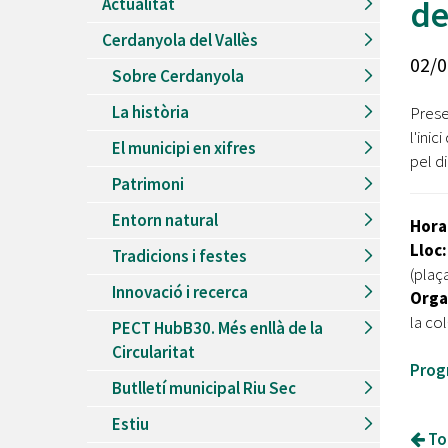
de
Actualitat
Recursos Humans
Cerdanyola del Vallès
Del
26/06/2026
al
30/08/2026
02/0
Patis oberts temporada d'estiu
Sobre Cerdanyola
Del
13/06/2026
al
08/09/2026
La història
Prese
Piscines d'estiu a Cerdanyola
l'inic
El municipi en xifres
Del
01/06/2026
al
30/09/2026
pel d
Refugis climàtics a Cerdanyola
Patrimoni
Del
22/05/2026
al
06/09/2026
Entorn natural
Hora
Jocs d'aigua del Parc Cordelles
Lloc
Tradicions i festes
Del
01/07/2024
al
31/08/2026
(plaç
Decorem! Conte 'La truita de nabius'
Innovació i recerca
Orga
la co
PECT HubB30. Més enllà de la
Circularitat
Prog
Butlletí municipal Riu Sec
Estiu
Tor