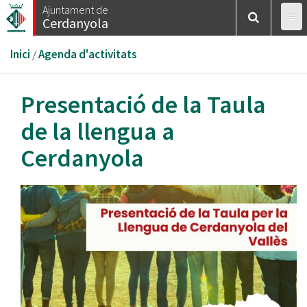
Vés
Ajuntament de
Cerdanyola
al
contingut
Esteu
Inici
/
Agenda d'activitats
aquí
Presentació de la Taula
de la llengua a
Cerdanyola