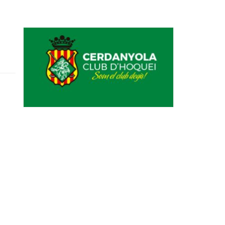
Ètica i Integritat
Entitats
Retiment de Comptes
Equipaments
Accés a Informació Pública
Mercats Municipals
Dades Obertes
Webs Municipals
Catàleg de Serveis i Tràmits