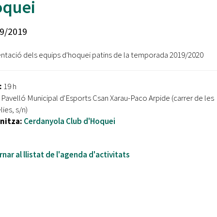
quei
Oberta la convocatòria d'Ajuts per a l'autoocupació
jove 2026
9/2019
Cerdanyola opta a més de 5 milions d'euros del Pla de
Barris per transformar les Fontetes, Quatre Cantons i
ntació dels equips d'hoquei patins de la temporada 2019/2020
l'entorn de l'avinguda Catalunya
El FIT presenta el cartell de la seva 16a edició i dona el
:
19 h
tret de sortida al festival
Pavelló Municipal d'Esports Csan Xarau-Paco Arpide (carrer de les
ies, s/n)
L’Ajuntament reparteix ulleres gratuïtes per veure
l'eclipsi solar
nitza:
Cerdanyola Club d'Hoquei
nar al llistat de l'agenda d'activitats